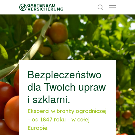
Skip
Menu
to
search
Close
main
Menu
content
Bezpieczeństwo
dla Twoich upraw
i szklarni.
Eksperci w branży ogrodniczej
– od 1847 roku – w całej
Europie.